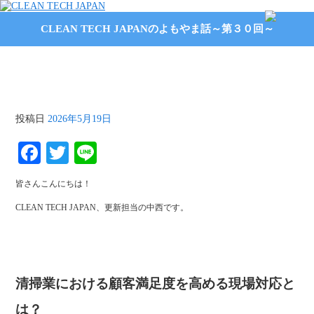
CLEAN TECH JAPANのよもやま話～第３０回～
CLEAN TECH JAPANのよもやま話～第３０回～
投稿日
2026年5月19日
Fa
T
Li
ce
wi
ne
皆さんこんにちは！
bo
tte
CLEAN TECH JAPAN、更新担当の中西です。
ok
r
清掃業における顧客満足度を高める現場対応と
は？