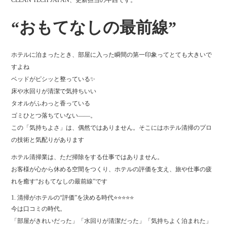
CLEAN TECH JAPAN、更新担当の中西です。
ok
r
“おもてなしの最前線”
ホテルに泊まったとき、部屋に入った瞬間の第一印象ってとても大きいで
すよね
ベッドがピシッと整っている️✨
床や水回りが清潔で気持ちいい
タオルがふわっと香っている
ゴミひとつ落ちていない――。
この「気持ちよさ」は、偶然ではありません。そこにはホテル清掃のプロ
の技術と気配りがあります
ホテル清掃業は、ただ掃除をする仕事ではありません。
お客様が心から休める空間をつくり、ホテルの評価を支え、旅や仕事の疲
れを癒す“おもてなしの最前線”です
1. 清掃がホテルの“評価”を決める時代⭐️⭐️⭐️⭐️⭐️
今は口コミの時代。
「部屋がきれいだった」「水回りが清潔だった」「気持ちよく泊まれた」