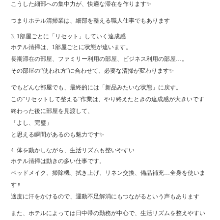
こうした細部への集中力が、快適な滞在を作ります✨
つまりホテル清掃業は、細部を整える職人仕事でもあります‍
3. 1部屋ごとに「リセット」していく達成感
ホテル清掃は、1部屋ごとに状態が違います。
長期滞在の部屋、ファミリー利用の部屋、ビジネス利用の部屋…。
その部屋の“使われ方”に合わせて、必要な清掃が変わります✨
でもどんな部屋でも、最終的には「新品みたいな状態」に戻す。
この“リセットして整える”作業は、やり終えたときの達成感が大きいです
終わった後に部屋を見渡して、
「よし、完璧」
と思える瞬間があるのも魅力です️✨
4. 体を動かしながら、生活リズムも整いやすい
ホテル清掃は動きの多い仕事です。
ベッドメイク、掃除機、拭き上げ、リネン交換、備品補充…全身を使いま
す‍♀️
適度に汗をかけるので、運動不足解消にもつながるという声もあります
また、ホテルによっては日中帯の勤務が中心で、生活リズムを整えやすい