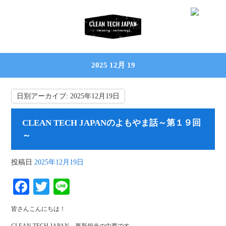
2025 12月 19
日別アーカイブ:
2025年12月19日
CLEAN TECH JAPANのよもやま話～第１９回
～
投稿日
2025年12月19日
Fa
T
Li
ce
wi
ne
皆さんこんにちは！
bo
tte