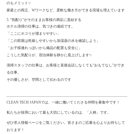
のもメリット✨
家庭との両立、Wワークなど、柔軟な働き方ができる現場も増えています‍‍‍️
5. “気配り”がそのままお客様の満足に直結する
ホテル清掃の仕事は、気づきの連続です。
「ここにホコリが溜まりやすい」
「この部屋は乾燥しやすいから加湿器の水を確認しよう」
「お子様連れっぽいから備品の配置も安全に」
こうした気配りが、宿泊体験を静かに底上げします✨
清掃スタッフの仕事は、お客様と直接会話しなくても“おもてなし”ができ
る仕事。
その優しさが、空間として伝わるのです
CLEAN TECH JAPANでは、一緒に働いてくださる仲間を募集中です！
私たちが採用において最も大切にしているのは、「人柄」です。
ぜひ求人情報ページをご覧ください。皆さまのご応募を心よりお待ちして
おります！