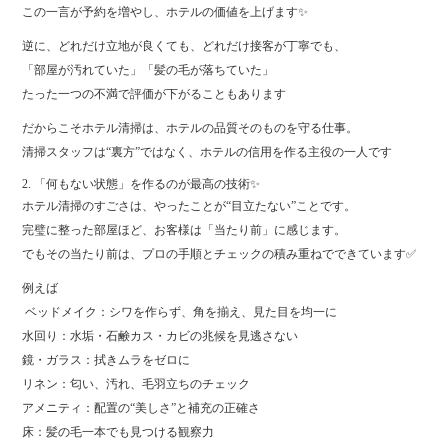
この一言が予約を増やし、ホテルの価値を上げます✨
逆に、どれだけ立地が良くても、どれだけ接客が丁寧でも、
「部屋が汚れていた」「髪の毛が落ちていた」
たった一つの不満で評価が下がることもあります
だからこそホテル清掃は、ホテルの品質そのものを守る仕事。
清掃スタッフは“裏方”ではなく、ホテルの信用を作る主役の一人です
2. 「何もない状態」を作るのが最高の技術✨
ホテル清掃のすごさは、やったことが“目立たない”ことです。
完璧に整った部屋ほど、お客様は「当たり前」に感じます。
でもその当たり前は、プロの手順とチェックの積み重ねでできています✅
例えば
️ ベッドメイク：シワを作らず、角を揃え、見た目を均一に
水回り：水垢・石鹸カス・カビの兆候を見逃さない
鏡・ガラス：拭きムラをゼロに
リネン：匂い、汚れ、毛羽立ちのチェック
アメニティ：配置の“美しさ”と補充の正確さ
床：髪の毛一本でも見つける観察力