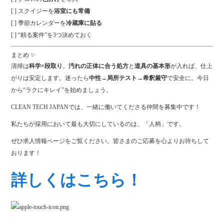
[ ] スクイジーを
浴室にも常備
[ ] 季節カレンダーを
冷蔵庫に貼る
[ ] “頼る案件”を3つ決めておく
まとめ ✨
清掃は
科学×段取り
。
汚れの正体に合う処方
と
道具の基本形
が入れば、仕上
がりは安定します。迷ったら
中性→局所テスト→希釈厳守
で安全に。今日
から“ラクにキレイ”を始めましょう。
CLEAN TECH JAPANでは、一緒に働いてくださる仲間を募集中です！
私たちが採用において最も大切にしているのは、「人柄」です。
ぜひ求人情報ページをご覧ください。皆さまのご応募を心よりお待ちして
おります！
詳しくはこちら！