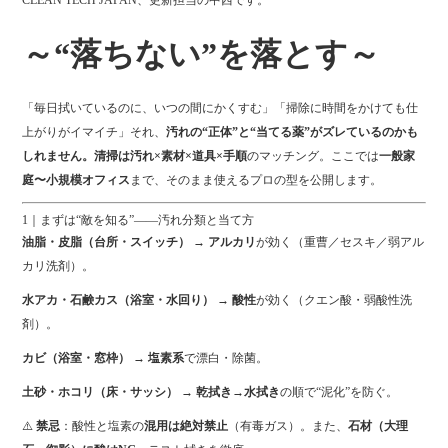
CLEAN TECH JAPAN、更新担当の中西です。
ok
r
～“落ちない”を落とす～
「毎日拭いているのに、いつの間にかくすむ」「掃除に時間をかけても仕
上がりがイマイチ」それ、
汚れの“正体”と“当てる薬”がズレているのかも
しれません。清掃は汚れ×素材×道具×手順
のマッチング。ここでは
一般家
庭〜小規模オフィス
まで、そのまま使えるプロの型を公開します。
1｜まずは“敵を知る”——汚れ分類と当て方
油脂・皮脂（台所・スイッチ）
→
アルカリ
が効く（重曹／セスキ／弱アル
カリ洗剤）。
水アカ・石鹸カス（浴室・水回り）
→
酸性
が効く（クエン酸・弱酸性洗
剤）。
カビ（浴室・窓枠）
→
塩素系
で漂白・除菌。
土砂・ホコリ（床・サッシ）
→
乾拭き→水拭き
の順で“泥化”を防ぐ。
⚠️
禁忌
：酸性と塩素の
混用は絶対禁止
（有毒ガス）。また、
石材（大理