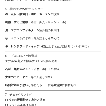
5｜季節の“攻め所”カレンダー
春
：花粉→
換気口・網戸・カーテン
の洗浄
梅雨
：
防カビ前線
（浴室・押入・サッシレール）
夏
：
エアコンフィルター
＆室外機の吸気口
秋
：ベランダ排水溝→落葉詰まりを
早めに
冬
：
レンジフード・キッチン総仕上げ
（油が固まりにくい日中に）
6｜“プロに頼む”判断基準 ‍
天井高3m超／外部高所
（安全装備が必要）
石材・無垢床のシミ
（研磨・再仕上の領域）
大量のカビ・ヤニ
（専用薬剤と養生）
時間対効果が悪い
と感じたら、一度
定期清掃
に切替も◎
7｜チェックリスト✅
[ ] 洗剤の
混用禁止
を家族と共有
[ ] クロスの
色分け
を導入